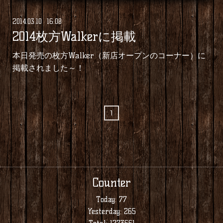
2014
.
03
.
10 16:08
2014枚方Walkerに掲載
本日発売の枚方Walker（新店オープンのコーナー）に
掲載されました～！
1
Counter
Today:
77
Yesterday:
265