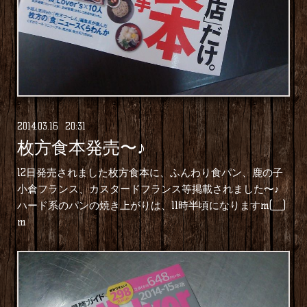
2014
.
03
.
16 20:31
枚方食本発売〜♪
12日発売されました枚方食本に、ふんわり食パン、鹿の子
小倉フランス、カスタードフランス等掲載されました〜♪
ハード系のパンの焼き上がりは、11時半頃になりますm(__)
m