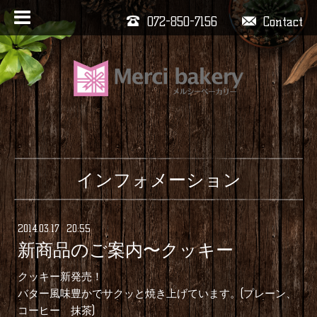
072-850-7156
Contact
インフォメーション
2014
.
03
.
17 20:55
新商品のご案内〜クッキー
クッキー新発売！
バター風味豊かでサクッと焼き上げています。(プレーン、
コーヒー 抹茶)