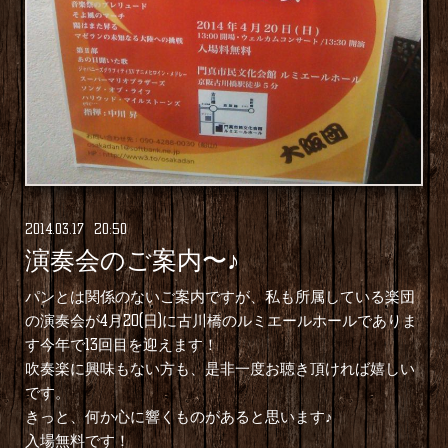
2014
.
03
.
17 20:50
演奏会のご案内〜♪
パンとは関係のないご案内ですが、私も所属している楽団
の演奏会が4月20(日)に古川橋のルミエールホールでありま
す今年で13回目を迎えます！
吹奏楽に興味もない方も、是非一度お聴き頂ければ嬉しい
です。
きっと、何か心に響くものがあると思います♪
入場無料です！