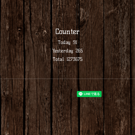
Counter
Today:
91
Yesterday:
265
Total:
1273675