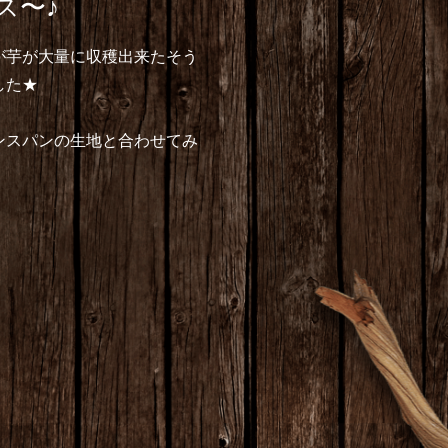
ス〜♪
が芋が大量に収穫出来たそう
した★
ンスパンの生地と合わせてみ