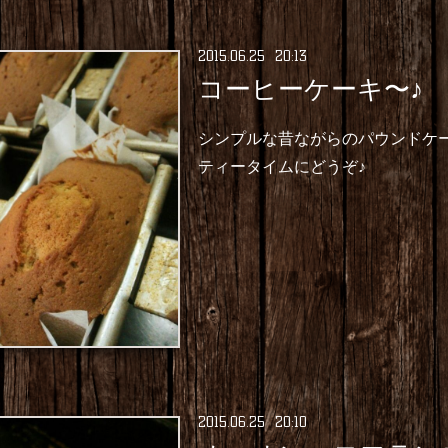
2015
.
06
.
25 20:13
コーヒーケーキ〜♪
シンプルな昔ながらのパウンドケ
ティータイムにどうぞ♪
2015
.
06
.
25 20:10