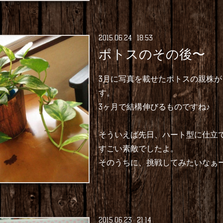
2015
.
06
.
24 18:53
ポトスのその後〜
3月に写真を載せたポトスの親株
す。
3ヶ月で結構伸びるものですね♪
そういえば先日、ハート型に仕立
すごい素敵でしたよ。
そのうちに、挑戦してみたいなぁ
2015
.
06
.
23 21:14