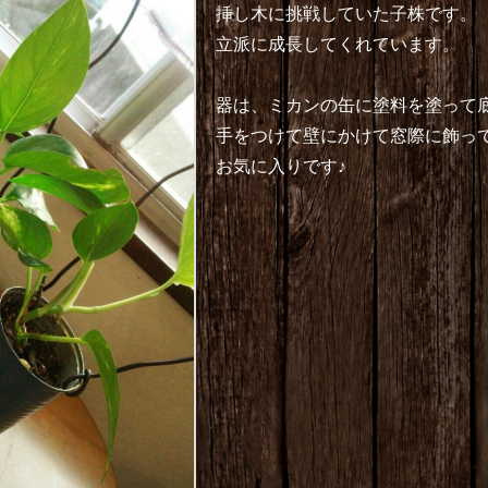
挿し木に挑戦していた子株です。
立派に成長してくれています。
器は、ミカンの缶に塗料を塗って
手をつけて壁にかけて窓際に飾っ
お気に入りです♪