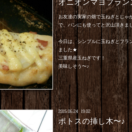
オニオンマヨフラン
お友達の実家の畑で玉ねぎとじゃ
で、パンにも使ってと沢山頂きま
今日は、シンプルに玉ねぎとフラ
ました★
三重県産玉ねぎです！
美味しそう〜♪
2015
.
06
.
24 19:02
ポトスの挿し木〜♪