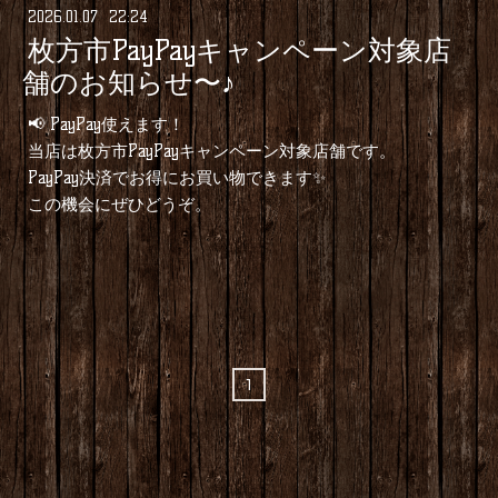
2026
.
01
.
07 22:24
枚方市PayPayキャンペーン対象店
舗のお知らせ〜♪
📢 PayPay使えます！
当店は枚方市PayPayキャンペーン対象店舗です。
PayPay決済でお得にお買い物できます✨
この機会にぜひどうぞ。
1