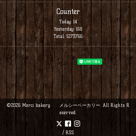
Counter
Today:
14
Yesterday:
168
Total:
1273766
©2026
Merci bakery メルシーベーカリー
. All Rights R
eserved.
/
RSS