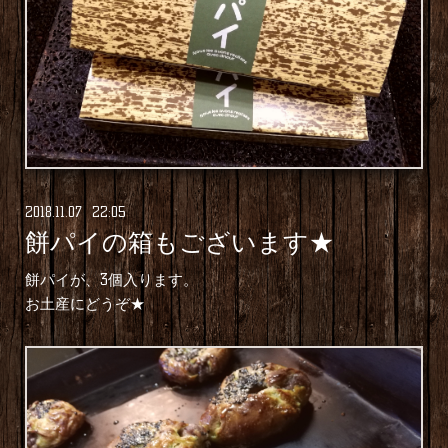
2018
.
11
.
07 22:05
餅パイの箱もございます★
餅パイが、3個入ります。
お土産にどうぞ★