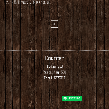
た〜是非お試し下さいませ。
1
Counter
Today:
919
Yesterday:
391
Total:
1273117