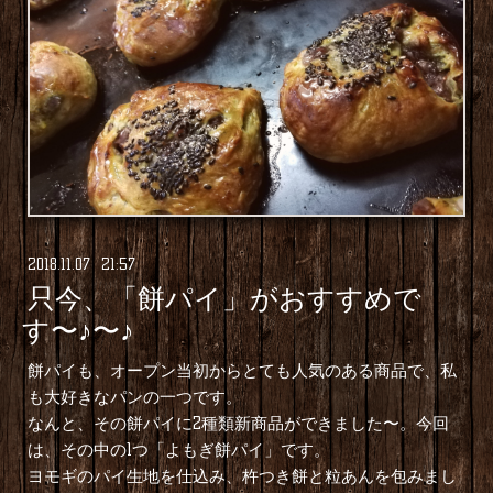
2018
.
11
.
07 21:57
只今、「餅パイ」がおすすめで
す〜♪〜♪
餅パイも、オープン当初からとても人気のある商品で、私
も大好きなパンの一つです。
なんと、その餅パイに2種類新商品ができました〜。今回
は、その中の1つ「よもぎ餅パイ」です。
ヨモギのパイ生地を仕込み、杵つき餅と粒あんを包みまし