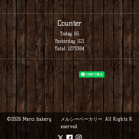
Counter
Today:
65
Yesterday:
1121
Total:
1273384
©2026
Merci bakery メルシーベーカリー
. All Rights R
eserved.