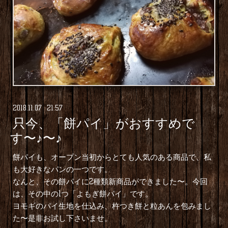
2018
.
11
.
07 21:57
只今、「餅パイ」がおすすめで
す〜♪〜♪
餅パイも、オープン当初からとても人気のある商品で、私
も大好きなパンの一つです。
なんと、その餅パイに2種類新商品ができました〜。今回
は、その中の1つ「よもぎ餅パイ」です。
ヨモギのパイ生地を仕込み、杵つき餅と粒あんを包みまし
た〜是非お試し下さいませ。