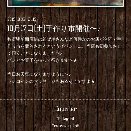
2015
.
10
.
06 21:15
10月17日(土)手作り市開催〜♪
牧野駅前商店街の雑貨屋さんなど何件かのお店が合同で手
作り市を開催されるというイベントに、当店も初参加させ
て頂くことになりました〜♪
パンとお菓子を持って行きます〜★
当日お天気になりますように〜♪
ワンコインのマッサージもあるそうですよ★
Counter
Today:
61
Yesterday:
168