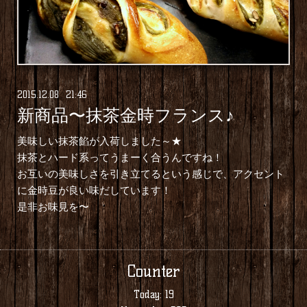
2015
.
12
.
08 21:46
新商品〜抹茶金時フランス♪
美味しい抹茶餡が入荷しました～★
抹茶とハード系ってうまーく合うんですね！
お互いの美味しさを引き立てるという感じで、アクセント
に金時豆が良い味だしています！
是非お味見を〜
Counter
Today:
19