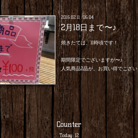
2016
.
02
.
11 06:04
2月18日まで〜♪
焼きたては、11時頃です！
期間限定でございますが〜♪
人気商品2品が、お買い得でござい
Counter
Today:
12