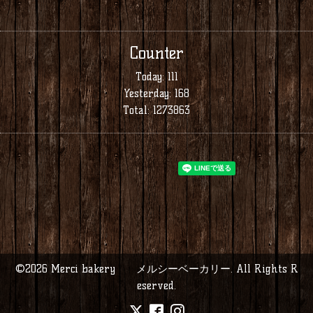
Counter
Today:
111
Yesterday:
168
Total:
1273863
©2026
Merci bakery メルシーベーカリー
. All Rights R
eserved.