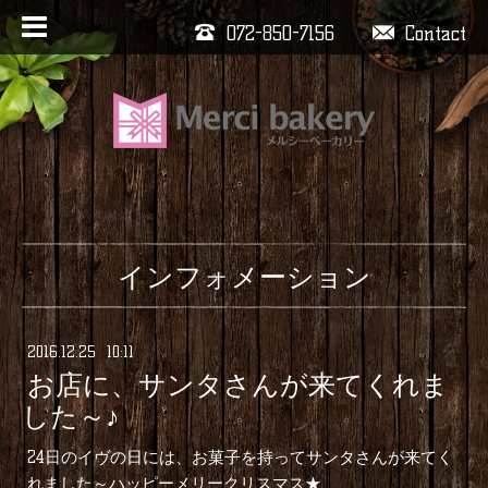
072-850-7156
Contact
インフォメーション
2016
.
12
.
25 10:11
お店に、サンタさんが来てくれま
した～♪
24日のイヴの日には、お菓子を持ってサンタさんが来てく
れました～ハッピーメリークリスマス★