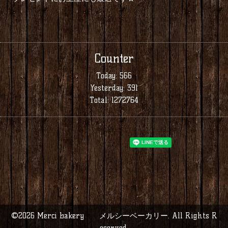
Counter
Today:
566
Yesterday:
391
Total:
1272764
©2026
Merci bakery メルシーベーカリー
. All Rights R
eserved.