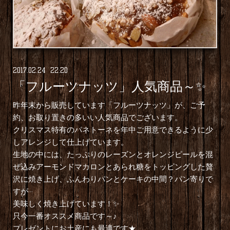
2017
.
02
.
24 22:20
「フルーツナッツ」人気商品～✨
昨年末から販売しています「フルーツナッツ」が、ご予
約、お取り置きの多いい人気商品でございます。
クリスマス特有のパネトーネを年中ご用意できるように少
しアレンジして仕上げています。
生地の中には、たっぷりのレーズンとオレンジピールを混
ぜ込みアーモンドマカロンとあられ糖をトッピングした贅
沢に焼き上げ、ふんわりパンとケーキの中間？パン寄りで
すが···
美味しく焼き上げています！✨
只今一番オススメ商品です～♪
プレゼントにお土産にも最適です★