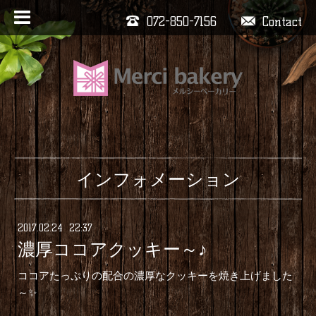
072-850-7156
Contact
インフォメーション
2017
.
02
.
24 22:37
濃厚ココアクッキー～♪
ココアたっぷりの配合の濃厚なクッキーを焼き上げました
～✨