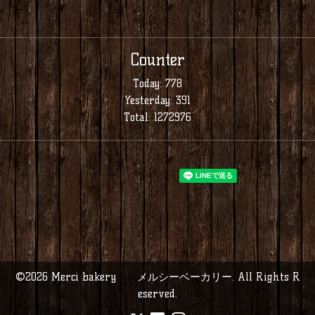
Counter
Today:
778
Yesterday:
391
Total:
1272976
©2026
Merci bakery メルシーベーカリー
. All Rights R
eserved.