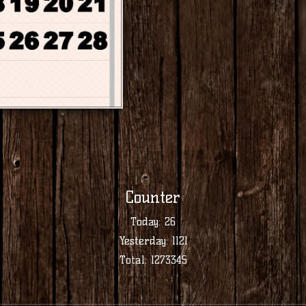
Counter
Today:
26
Yesterday:
1121
Total:
1273345