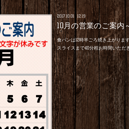
2017
.
10
.
01 12:19
10月の営業のご案内～
食パンは12時半ごろ焼き上がりま
スライスまで40分程お時間いただ