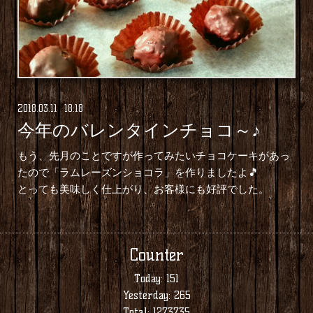
2018
.
03
.
11 18:18
今年のバレンタインチョコ～♪
もう、先月のことですが作ってみたいチョコケーキがあっ
たので「ラムレーズンショコラ」を作りましたよ🎵
とっても美味しく仕上がり、お客様にも好評でした。
Counter
Today:
151
Yesterday:
265
Total:
1273735