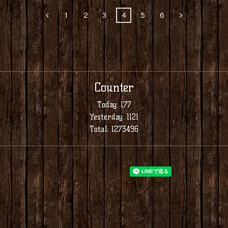
1
2
3
4
5
6
Counter
Today:
177
Yesterday:
1121
Total:
1273496