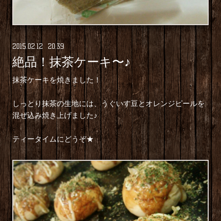
2015
.
02
.
12 20:39
絶品！抹茶ケーキ〜♪
抹茶ケーキを焼きました！
しっとり抹茶の生地には、うぐいす豆とオレンジピールを
混ぜ込み焼き上げました♪
ティータイムにどうぞ★