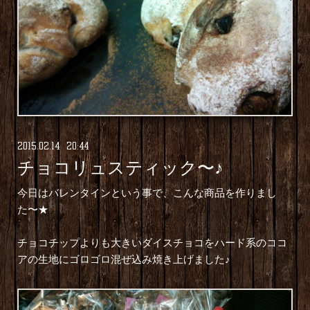
2015
.
02
.
14 20:44
チョコリュスティック〜♪
今日はバレンタインという事で、こんな商品を作りまし
た〜★
チョコチップよりも大きいダイスチョコをハード系のココ
アの生地にゴロゴロ混ぜ込み焼き上げました♪