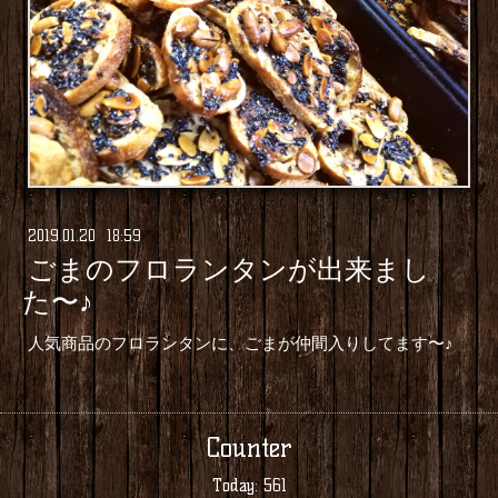
2019
.
01
.
20 18:59
ごまのフロランタンが出来まし
た〜♪
人気商品のフロランタンに、ごまが仲間入りしてます〜♪
Counter
Today:
561