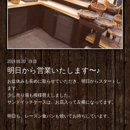
2019
.
08
.
20 19:10
明日から営業いたします〜♪
お盆休みも長めに取らせていただき、明日からスタートし
ます。
少し売り場も模様替えしました。
サンドイッチケースは、お店入って左横になってます。
明日も、レーズン食パンも焼いてお待ちしています。