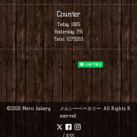
Counter
Today:
1065
Yesterday:
391
Total:
1273263
©2026
Merci bakery メルシーベーカリー
. All Rights R
eserved.
/
RSS