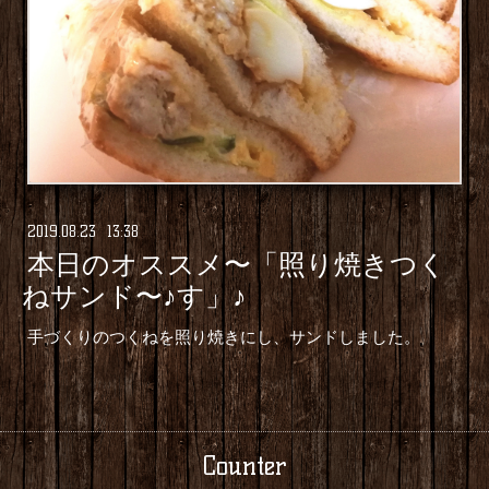
2019
.
08
.
23 13:38
本日のオススメ〜「照り焼きつく
ねサンド〜♪す」♪
手づくりのつくねを照り焼きにし、サンドしました。
Counter