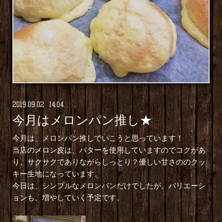
2019
.
09
.
02 14:04
今月はメロンパン推し★
今月は、メロンパン推しでいこうと思っています！
当店のメロン皮は、バターを使用していますのでコクがあ
り、サクサクでありながらしっとり？優しい甘さののクッ
キー生地になっています。
今日は、シンプルなメロンパンだけでしたが、バリエーシ
ョンも、増やしていく予定です。