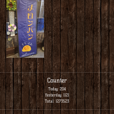
Counter
Today:
204
Yesterday:
1121
Total:
1273523