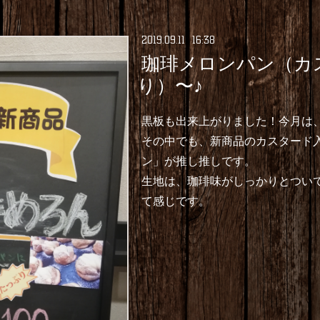
2019
.
09
.
11 16:38
珈琲メロンパン（カ
り）〜♪
黒板も出来上がりました！今月は
その中でも、新商品のカスタード
ン」が推し推しです。
生地は、珈琲味がしっかりとつい
て感じです。