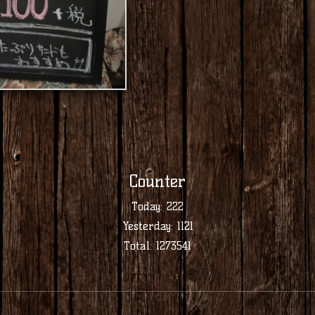
Counter
Today:
222
Yesterday:
1121
Total:
1273541