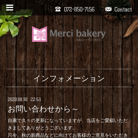
072-850-7156
Contact
インフォメーション
2020
.
08
.
30 22:53
お問い合わせから～
自粛で久々の更新になっていますが、当店をご愛顧いただ
きましてありがとうございます。
只今、秋の新商品などに向けてお客様のご意見をいただき