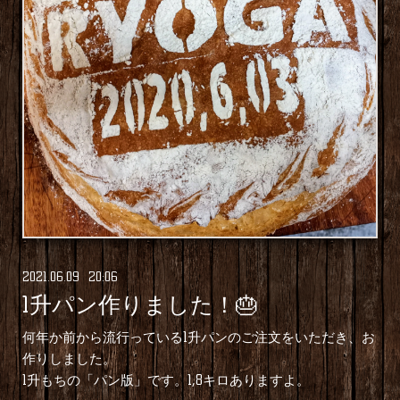
2021
.
06
.
09 20:06
1升パン作りました！🎂
何年か前から流行っている1升パンのご注文をいただき、お
作りしました。
1升もちの「パン版」です。1,8キロありますよ。