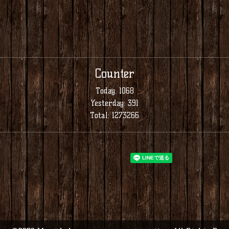
Counter
Today:
1068
Yesterday:
391
Total:
1273266