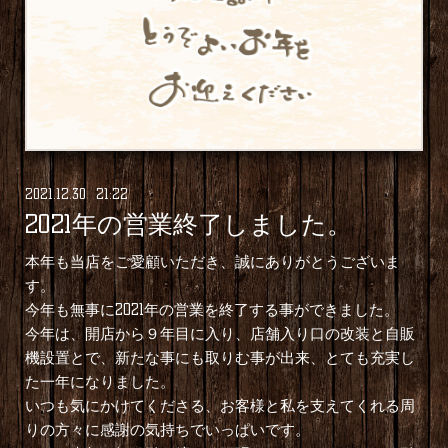
2021
.
12
.
30 21:22
2021年の営業終了しました。
本年も当店をご愛顧いただき、誠にありがとうございま
す。
今年も無事に2021年の営業を終了する事ができました。
今年は、開店から９年目に入り、店舗入り口の改装と自販
機設置とで、新たな事にも取りむ事が出来、とても充実し
た一年になりました。
いつも気にかけてくださる、お客様と私を支えてくれる周
りの方々に感謝の気持ちでいっぱいです。