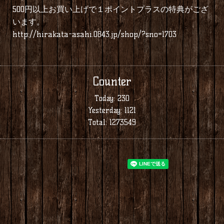
500円以上お買い上げで１ポイントプラスの特典がござ
います。
http://hirakata-asahi.0843.jp/shop/?sno=1703
Counter
Today:
230
Yesterday:
1121
Total:
1273549