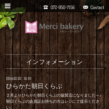
072-850-7156
Contact
インフォメーション
2014
.
02
.
02 16:39
ひらかた朝日くらぶ
２月よりひらかた朝日くらぶの協賛店になり
ました～♪
朝日くらぶの会員証お持ちの方はレジにて提示くださ
い。