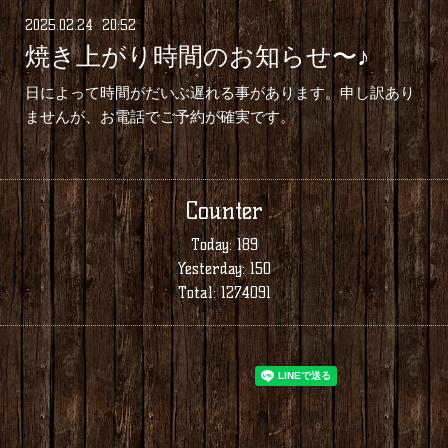
2025
.
02
.
24 20:52
焼き上がり時間のお知らせ〜♪
日によって時間がだいぶ遅れる事があります。申し訳あり
ませんが、お電話でご予約が確実です。
Counter
Today:
189
Yesterday:
150
Total:
1274091