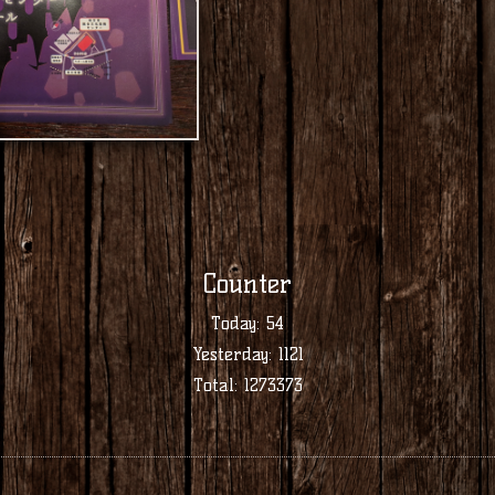
Counter
Today:
54
Yesterday:
1121
Total:
1273373