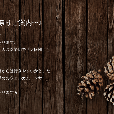
音祭りご案内〜♪
？
あります。
会人吹奏楽団で「大阪団」と
野からは行きやすいかと、た
早めのウェルカムコンサート
。
あります★