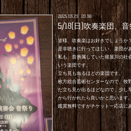
2025
.
03
.
29 20:38
5/18(日)吹奏楽団、
皆様、吹奏楽はお好きでしょうか
是非聴きに行ってほしい、楽団が
私も、昔所属していた寝屋川の社
いう楽団です。
立ち見も出るほどの楽団です。
枚方総合芸術センターなので、牧
だ立ち見が出るほどなので、少し
から行かれたら良いかと思います
鑑賞無料ですがチケット一応店に