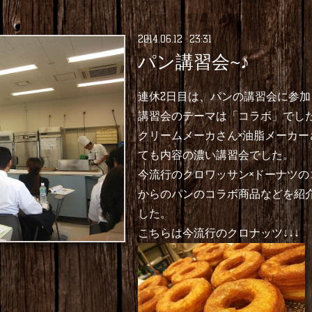
2014
.
06
.
12 23:31
パン講習会~♪
連休2日目は、パンの講習会に参
講習会のテーマは「コラボ」でし
クリームメーカさん×油脂メーカー
ても内容の濃い講習会でした。
今流行のクロワッサン×ドーナツ
からのパンのコラボ商品などを紹
した。
こちらは今流行のクロナッツ↓↓↓