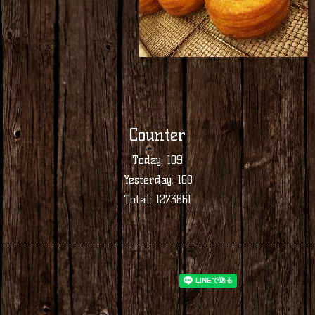
Counter
Today:
109
Yesterday:
168
Total:
1273861