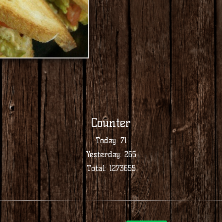
Counter
Today:
71
Yesterday:
265
Total:
1273655