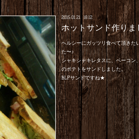
2015
.
01
.
21 18:12
ホットサンド作りま
ヘルシーにガッツリ食べて頂きた
た〜♪
シャキシャキレタスに、ベーコン
のポテトをサンドしました。
BLPサンドですね★