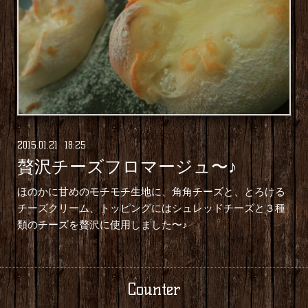
2015
.
01
.
21 18:25
贅沢チーズフロマージュ〜♪
ほのかに甘めのモチモチ生地に、角角チーズと、とろける
チーズクリーム、トッピングにはシュレッドチーズと３種
類のチーズを贅沢に使用しました〜♪
Counter