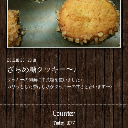
2015
.
01
.
28 20:18
ざらめ糖クッキー〜♪
クッキーの側面に中荒糖を使いました♪
カリッとした香ばしさがクッキーの甘さと合います〜♪
Counter
Today:
1077