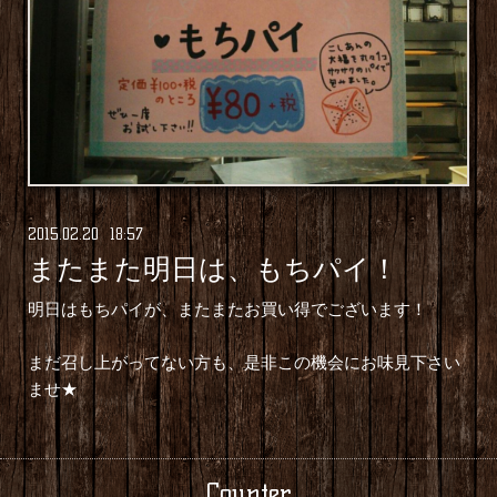
2015
.
02
.
20 18:57
またまた明日は、もちパイ！
明日はもちパイが、またまたお買い得でございます！
まだ召し上がってない方も、是非この機会にお味見下さい
ませ★
Counter