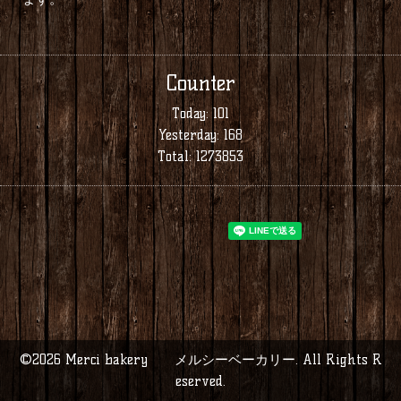
Counter
Today:
101
Yesterday:
168
Total:
1273853
©2026
Merci bakery メルシーベーカリー
. All Rights R
eserved.