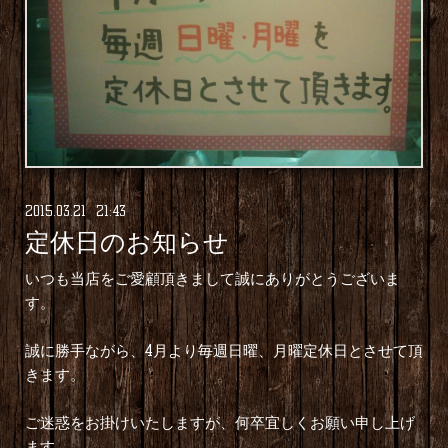
2015
.
03
.
21 21:43
定休日のお知らせ
いつも当店をご愛顧頂きまして誠にありがとうございま
す。
誠に勝手ながら、4月より毎週日曜、月曜定休日とさせて頂
きます。
ご迷惑をお掛けいたしますが、何卒宜しくお願い申し上げ
ます。